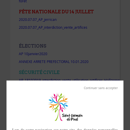
forêt
FÊTE NATIONALE DU 14 JUILLET
2020.07.07_AP_jerrican
2020.07.07_AP_interdiction_vente_artifices
ÉLECTIONS
AP 10janvier2020
ANNEXE ARRETE PREFECTORAL 10.01.2020
SÉCURITÉ CIVILE
AP_18102019_interdiction_vente_utilisation_artifices_Halloween
AP_18102019_interdiction_vente_produits_chimiques_Halloween
SÉCHERESSE
AP_20191025_Retour_Vilgilence_IV