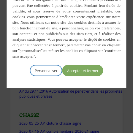
BASSIN VERSANT DE LA SEICHE
AP autorisation AE et DIG
AP du
15.07.2019_ZSCE_phase_volontaire_Seiche_15juil19_sans_annexes
Arrete_ZSCE_phase_volontaire_Seiche_annexe1
Arrete_ZSCE_phase_volontaire_Seiche_annexe2
Arrete_ZSCE_phase_volontaire_Seiche_annexe3
Arrete_ZSCE_phase_volontaire_Seiche_annexe4
AP du 13.12.2016 Bassin Versant Seiche CERESA
Personnaliser
IGN
AP du 29.11.2016 Autorisation de pénétrer dans les propriétés
publiques et privées
CHASSE
2020_05_25_AP_cloture_chasse_signé
2020_07_16_AP_complémentaire_2020-21_signé